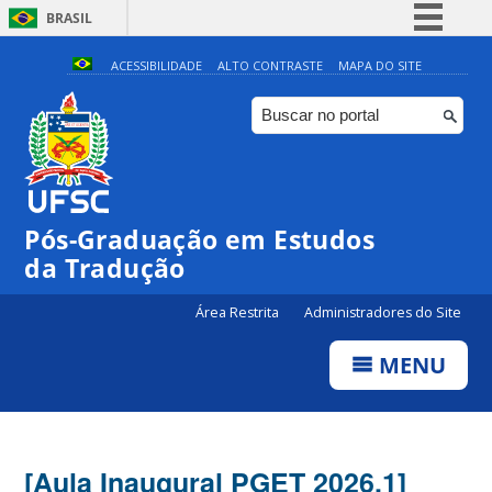
BRASIL
Simplifique!
ACESSIBILIDADE
ALTO CONTRASTE
MAPA DO SITE
Comunica BR
Participe
Acesso à informação
Legislação
Pós-Graduação em Estudos
Canais
da Tradução
Área Restrita
Administradores do Site
MENU
[Aula Inaugural PGET 2026.1]