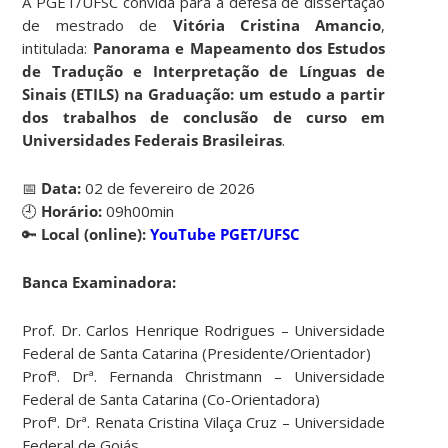
A PGET/UFSC convida para a defesa de dissertação
de mestrado de
Vitória Cristina Amancio
,
intitulada:
Panorama e Mapeamento dos Estudos
de Tradução e Interpretação de Línguas de
Sinais (ETILS) na Graduação: um estudo a partir
dos trabalhos de conclusão de curso em
Universidades Federais Brasileiras
.
📅
Data:
02 de fevereiro de 2026
🕘
Horário:
09h00min
🔑
Local (online):
YouTube PGET/UFSC
Banca Examinadora:
Prof. Dr. Carlos Henrique Rodrigues – Universidade
Federal de Santa Catarina (Presidente/Orientador)
Profª. Drª. Fernanda Christmann – Universidade
Federal de Santa Catarina (Co-Orientadora)
Profª. Drª. Renata Cristina Vilaça Cruz – Universidade
Federal de Goiás