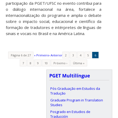
participação da PGET/UFSC no evento contribui para
o diálogo internacional na área, fortalece a
internacionalização do programa e amplia o debate
sobre o impacto social, educacional e científico da
formação de tradutores e intérpretes de línguas de
sinais e vocais no Brasil e na América Latina.
Página 6 de 27
« Primeiro
‹ Anterior
2
3
4
5
6
7
8
9
10
Próximo ›
Última »
PGET Multilíngue
Pós-Graduação em Estudos da
Tradução
Graduate Program in Translation
Studies
Posgrado en Estudios de
Traducción