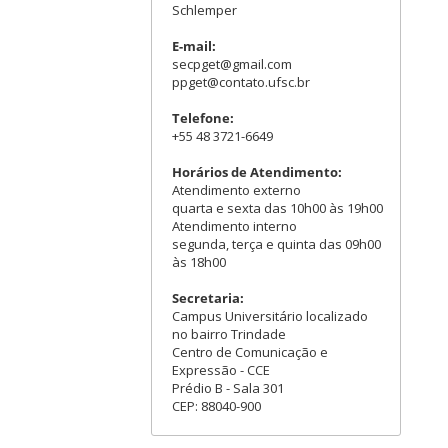
Schlemper
E-mail:
secpget@gmail.com
ppget@contato.ufsc.br
Telefone:
+55 48 3721-6649
Horários de Atendimento:
Atendimento externo
quarta e sexta das 10h00 às 19h00
Atendimento interno
segunda, terça e quinta das 09h00
às 18h00
Secretaria:
Campus Universitário localizado
no bairro Trindade
Centro de Comunicação e
Expressão - CCE
Prédio B - Sala 301
CEP: 88040-900