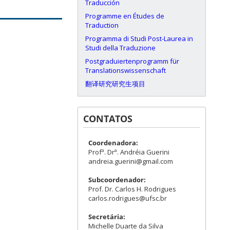
Traducción
Programme en Études de
Traduction
Programma di Studi Post-Laurea in
Studi della Traduzione
Postgraduiertenprogramm für
Translationswissenschaft
翻译研究研究生项目
CONTATOS
Coordenadora:
Profª. Drª. Andréia Guerini
andreia.guerini@gmail.com
Subcoordenador:
Prof. Dr. Carlos H. Rodrigues
carlos.rodrigues@ufsc.br
Secretária:
Michelle Duarte da Silva