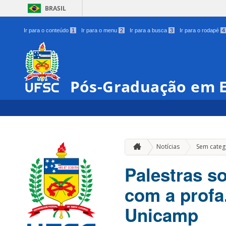
BRASIL
Ir para o conteúdo
1
Ir para o menu
2
Ir para a busca
3
Ir para o rodapé
4
Pós-Graduação em E
Notícias
Sem categ
Palestras so
com a profa
Unicamp