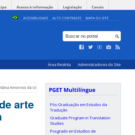
cipe
Acesso à informação
Legislação
Canais
ACESSIBILIDADE
ALTO CONTRASTE
MAPA DO SITE
Área Restrita
Administradores do Site
 Betânia Amoroso da Unicamp
PGET Multilíngue
de arte
Pós-Graduação em Estudos da
Tradução
a
Graduate Program in Translation
Studies
Posgrado en Estudios de