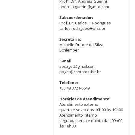
Profª. Drª. Andréia Guerini
andreia.guerini@gmail.com
Subcoordenador:
Prof. Dr. Carlos H. Rodrigues
carlos.rodrigues@ufsc.br
Secretária:
Michelle Duarte da Silva
Schlemper
E-mail:
secpget@gmail.com
ppget@contato.ufsc.br
Telefone:
+55 48 3721-6649
Horários de Atendimento:
Atendimento externo
quarta e sexta das 10h00 às 19h00
Atendimento interno
segunda, terça e quinta das 09h00
às 18h00