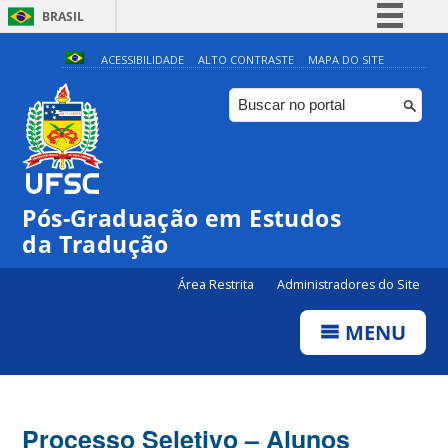
BRASIL
Simplifique!
ACESSIBILIDADE
ALTO CONTRASTE
MAPA DO SITE
Comunica BR
Participe
Acesso à informação
Legislação
Pós-Graduação em Estudos
Canais
da Tradução
Área Restrita
Administradores do Site
MENU
Processo Seletivo – Alunos