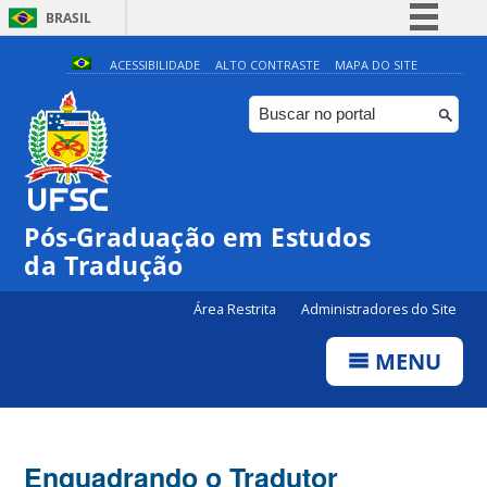
BRASIL
Simplifique!
ACESSIBILIDADE
ALTO CONTRASTE
MAPA DO SITE
Comunica BR
Participe
Acesso à informação
Legislação
Pós-Graduação em Estudos
Canais
da Tradução
Área Restrita
Administradores do Site
MENU
Enquadrando o Tradutor