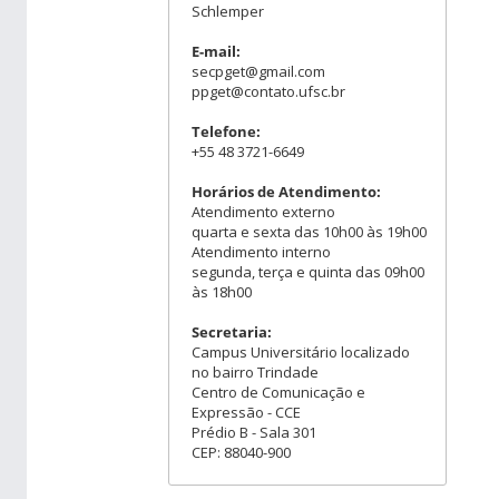
Schlemper
E-mail:
secpget@gmail.com
ppget@contato.ufsc.br
Telefone:
+55 48 3721-6649
Horários de Atendimento:
Atendimento externo
quarta e sexta das 10h00 às 19h00
Atendimento interno
segunda, terça e quinta das 09h00
às 18h00
Secretaria:
Campus Universitário localizado
no bairro Trindade
Centro de Comunicação e
Expressão - CCE
Prédio B - Sala 301
CEP: 88040-900