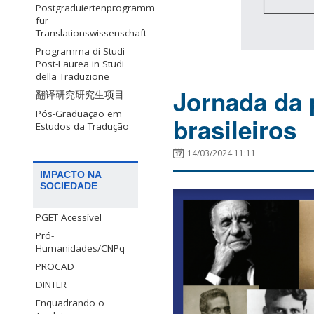
Postgraduiertenprogramm
für
Translationswissenschaft
Programma di Studi
Post-Laurea in Studi
della Traduzione
Jornada da p
翻译研究研究生项目
Pós-Graduação em
brasileiros
Estudos da Tradução
14/03/2024 11:11
IMPACTO NA
SOCIEDADE
PGET Acessível
Pró-
Humanidades/CNPq
PROCAD
DINTER
Enquadrando o