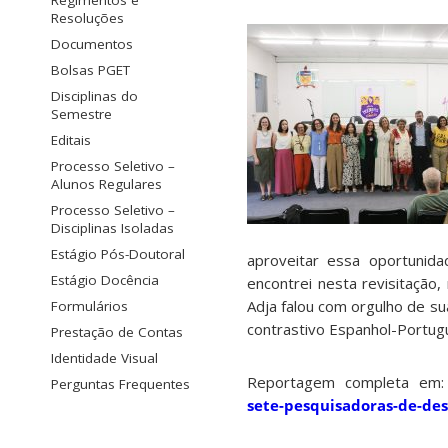
Regimentos e
Resoluções
Documentos
Bolsas PGET
Disciplinas do
Semestre
Editais
Processo Seletivo –
Alunos Regulares
Processo Seletivo –
Disciplinas Isoladas
Estágio Pós-Doutoral
aproveitar essa oportunida
Estágio Docência
encontrei nesta revisitação
Adja falou com orgulho de sua
Formulários
contrastivo Espanhol-Portug
Prestação de Contas
Identidade Visual
Reportagem completa em
Perguntas Frequentes
sete-pesquisadoras-de-de