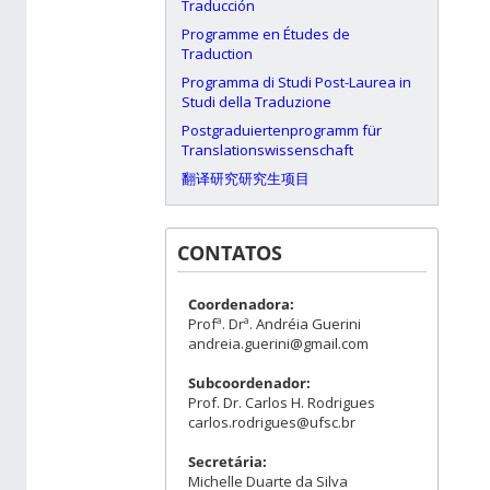
Traducción
Programme en Études de
Traduction
Programma di Studi Post-Laurea in
Studi della Traduzione
Postgraduiertenprogramm für
Translationswissenschaft
翻译研究研究生项目
CONTATOS
Coordenadora:
Profª. Drª. Andréia Guerini
andreia.guerini@gmail.com
Subcoordenador:
Prof. Dr. Carlos H. Rodrigues
carlos.rodrigues@ufsc.br
Secretária:
Michelle Duarte da Silva