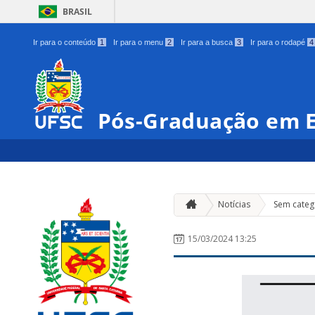
BRASIL
Ir para o conteúdo
1
Ir para o menu
2
Ir para a busca
3
Ir para o rodapé
4
Pós-Graduação em E
Notícias
Sem categ
15/03/2024 13:25