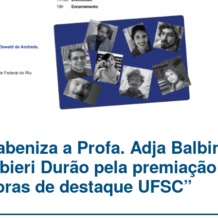
beniza a Profa. Adja Balbi
ieri Durão pela premiação
oras de destaque UFSC”