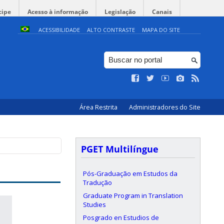
cipe
Acesso à informação
Legislação
Canais
ACESSIBILIDADE
ALTO CONTRASTE
MAPA DO SITE
Área Restrita
Administradores do Site
PGET Multilíngue
Pós-Graduação em Estudos da
Tradução
Graduate Program in Translation
Studies
Posgrado en Estudios de