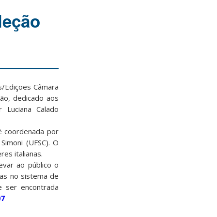
leção
os/Edições Câmara
ão, dedicado aos
r Luciana Calado
 é coordenada por
 Simoni (UFSC). O
es italianas.
evar ao público o
das no sistema de
e ser encontrada
07