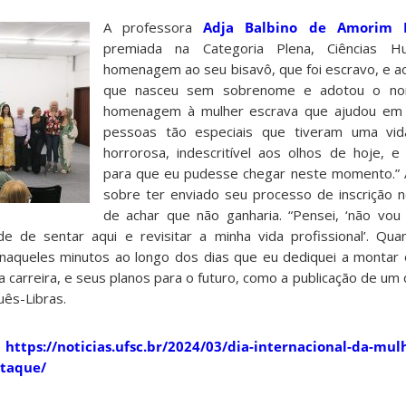
A professora
Adja Balbino de Amorim B
premiada na Categoria Plena, Ciências H
homenagem ao seu bisavô, que foi escravo, e a
que nasceu sem sobrenome e adotou o no
homenagem à mulher escrava que ajudou em s
pessoas tão especiais que tiveram uma vid
horrorosa, indescritível aos olhos de hoje, e
para que eu pudesse chegar neste momento.” 
sobre ter enviado seu processo de inscrição 
de achar que não ganharia. “Pensei, ‘não vou
de de sentar aqui e revisitar a minha vida profissional’. Qu
, naqueles minutos ao longo dos dias que eu dediquei a montar
 carreira, e seus planos para o futuro, como a publicação de um di
uês-Libras.
:
https://noticias.ufsc.br/2024/03/dia-internacional-da-mul
staque/