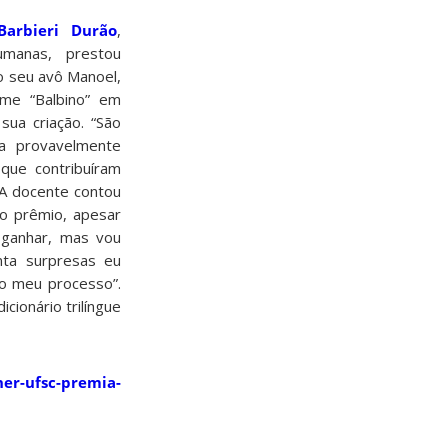
arbieri Durão
,
umanas, prestou
o seu avô Manoel,
me “Balbino” em
ua criação. “São
a provavelmente
 que contribuíram
A docente contou
no prêmio, apesar
 ganhar, mas vou
anta surpresas eu
 o meu processo”.
cionário trilíngue
her-ufsc-premia-