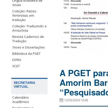
Língua Brasileira de
Sinais
Coleção: Raízes
feministas em
tradução
Coleção: Traduzindo a
Amazônia
Revista Cadernos de
Tradução
Teses e Dissertações
Biblioteca da PGET
DITRA
VCET
A PGET para
Amorim Barb
SECRETARIA
VIRTUAL
“Pesquisad
Calendário
12/03/2024 10:06
Acadêmico