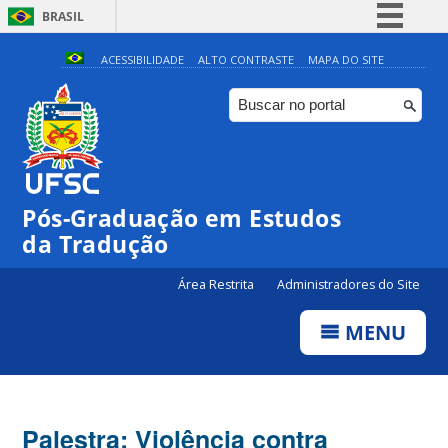
BRASIL
Simplifique!
ACESSIBILIDADE
ALTO CONTRASTE
MAPA DO SITE
Comunica BR
Participe
Acesso à informação
Legislação
Pós-Graduação em Estudos
Canais
da Tradução
Área Restrita
Administradores do Site
MENU
Palestra: Violência contra