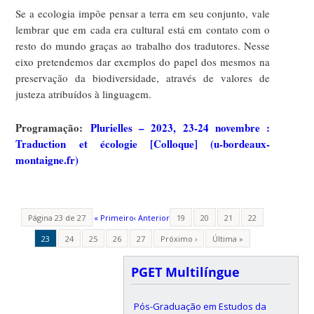
Se a ecologia impõe pensar a terra em seu conjunto, vale
lembrar que em cada era cultural está em contato com o
resto do mundo graças ao trabalho dos tradutores. Nesse
eixo pretendemos dar exemplos do papel dos mesmos na
preservação da biodiversidade, através de valores de
justeza atribuídos à linguagem.
Programação:
Plurielles – 2023, 23-24 novembre :
Traduction et écologie [Colloque] (u-bordeaux-
montaigne.fr)
Página 23 de 27
« Primeiro
‹ Anterior
19
20
21
22
23
24
25
26
27
Próximo ›
Última »
PGET Multilíngue
Pós-Graduação em Estudos da