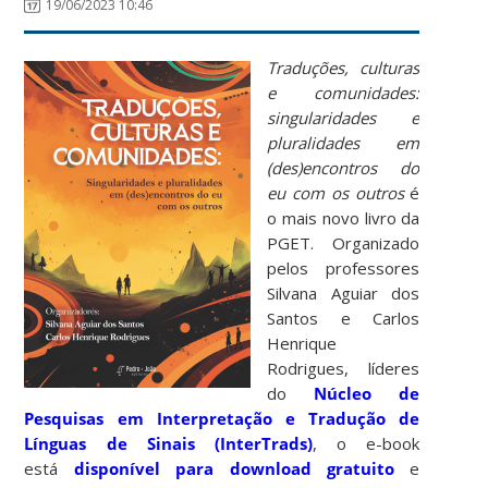
19/06/2023 10:46
Traduções, culturas
e comunidades:
singularidades e
pluralidades em
(des)encontros do
eu com os outros
é
o mais novo livro da
PGET. Organizado
pelos professores
Silvana Aguiar dos
Santos e Carlos
Henrique
Rodrigues, líderes
do
Núcleo de
Pesquisas em Interpretação e Tradução de
Línguas de Sinais (InterTrads)
, o e-book
está
disponível para download gratuito
e