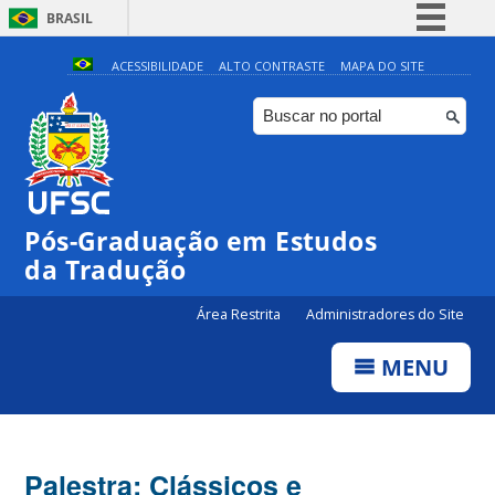
BRASIL
Simplifique!
ACESSIBILIDADE
ALTO CONTRASTE
MAPA DO SITE
Comunica BR
Participe
Acesso à informação
Legislação
Pós-Graduação em Estudos
Canais
da Tradução
Área Restrita
Administradores do Site
MENU
Palestra: Clássicos e