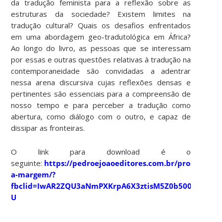
da tradução feminista para a reflexão sobre as
estruturas da sociedade? Existem limites na
tradução cultural? Quais os desafios enfrentados
em uma abordagem geo-tradutológica em África?
Ao longo do livro, as pessoas que se interessam
por essas e outras questões relativas à tradução na
contemporaneidade são convidadas a adentrar
nessa arena discursiva cujas reflexões densas e
pertinentes são essenciais para a compreensão de
nosso tempo e para perceber a tradução como
abertura, como diálogo com o outro, e capaz de
dissipar as fronteiras.
O link para download é o
seguinte:
https://pedroejoaoeditores.com.br/produto/tr
a-margem/?
fbclid=IwAR2ZQU3aNmPXKrpA6X3ztisM5Z0b500mfV8Py
U