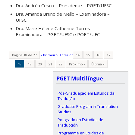
Dra. Andréa Cesco – Presidente – PGET/UFSC
Dra. Amanda Bruno de Mello – Examinadora –
UFSC
Dra. Marie Hélène Catherine Torres –
Examinadora – PGET/UFSC e POET/UFC
Página 18 de 27
« Primeiro
‹ Anterior
14
15
16
17
18
19
20
21
22
Próximo ›
Última »
PGET Multilíngue
Pós-Graduação em Estudos da
Tradução
Graduate Program in Translation
Studies
Posgrado en Estudios de
Traducción
Programme en Études de