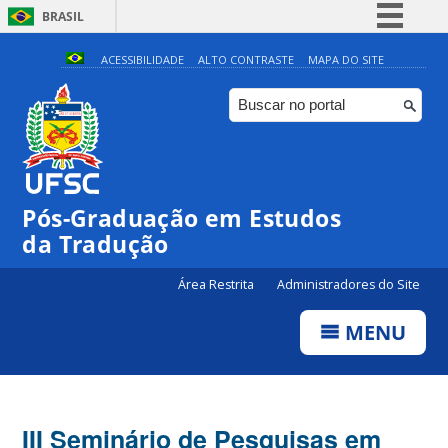
BRASIL
Simplifique!
ACESSIBILIDADE
ALTO CONTRASTE
MAPA DO SITE
Comunica BR
Participe
Acesso à informação
Legislação
Pós-Graduação em Estudos
Canais
da Tradução
Área Restrita
Administradores do Site
MENU
III Seminário de Pesquisas em