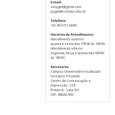
E-mail:
secpget@gmail.com
ppget@contato.ufsc.br
Telefone:
+55 48 3721-6649
Horários de Atendimento:
Atendimento externo
quarta e sexta das 10h00 às 19h00
Atendimento interno
segunda, terça e quinta das 09h00
às 18h00
Secretaria:
Campus Universitário localizado
no bairro Trindade
Centro de Comunicação e
Expressão - CCE
Prédio B - Sala 301
CEP: 88040-900