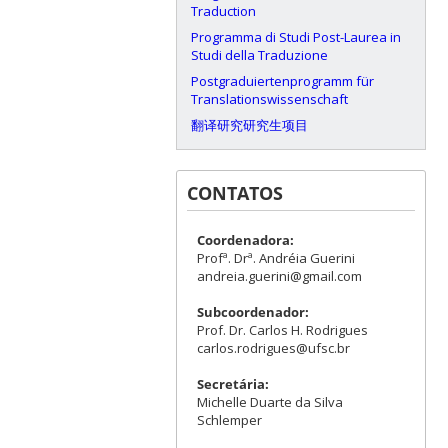
Traduction
Programma di Studi Post-Laurea in
Studi della Traduzione
Postgraduiertenprogramm für
Translationswissenschaft
翻译研究研究生项目
CONTATOS
Coordenadora:
Profª. Drª. Andréia Guerini
andreia.guerini@gmail.com
Subcoordenador:
Prof. Dr. Carlos H. Rodrigues
carlos.rodrigues@ufsc.br
Secretária:
Michelle Duarte da Silva
Schlemper