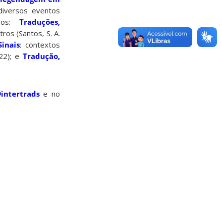
diversos eventos
ivros:
Traduções,
ros (Santos, S. A.
inais
: contextos
022); e
Tradução,
intertrads
e no