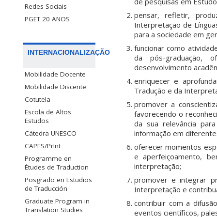
de pesquisas em Estudos 
Redes Sociais
pensar, refletir, pro
PGET 20 ANOS
Interpretação de Língua
para a sociedade em ger
funcionar como ativida
INTERNACIONALIZAÇÃO
da pós-graduação, o
desenvolvimento acadêm
Mobilidade Docente
enriquecer e aprofund
Mobilidade Discente
Tradução e da Interpret
Cotutela
promover a conscientiz
Escola de Altos
favorecendo o reconheci
Estudos
da sua relevância para
informação em diferentes
Cátedra UNESCO
CAPES/PrInt
oferecer momentos espe
e aperfeiçoamento, be
Programme en
interpretação;
Études de Traduction
promover e integrar p
Posgrado en Estudios
de Traducción
Interpretação e contrib
Graduate Program in
contribuir com a difus
Translation Studies
eventos científicos, pale