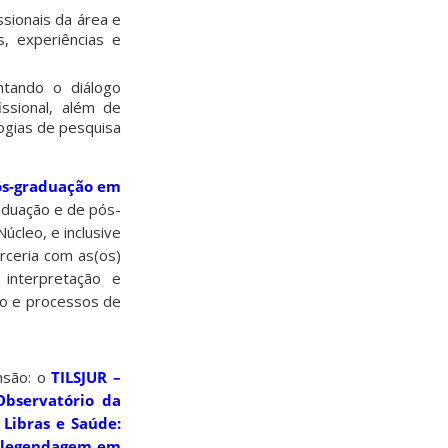
ssionais da área e
s, experiências e
ntando o diálogo
ssional, além de
ogias de pesquisa
ós-graduação em
aduação e de pós-
cleo, e inclusive
rceria com as(os)
, interpretação e
ção e processos de
nsão: o
TILSJUR –
Observatório da
o
Libras e Saúde:
e legendagem em