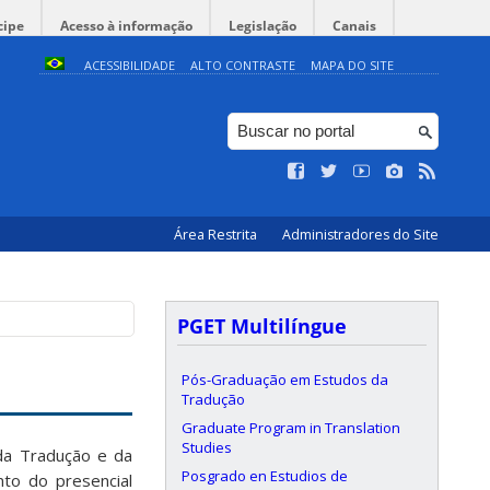
cipe
Acesso à informação
Legislação
Canais
ACESSIBILIDADE
ALTO CONTRASTE
MAPA DO SITE
Área Restrita
Administradores do Site
PGET Multilíngue
Pós-Graduação em Estudos da
Tradução
Graduate Program in Translation
Studies
da Tradução e da
Posgrado en Estudios de
nto do presencial