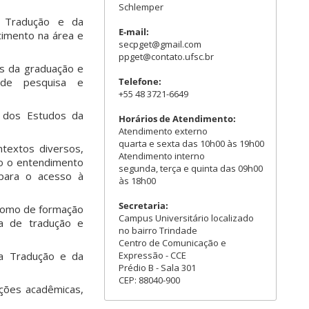
Schlemper
a Tradução e da
E-mail:
cimento na área e
secpget@gmail.com
ppget@contato.ufsc.br
es da graduação e
Telefone:
 de pesquisa e
+55 48 3721-6649
o dos Estudos da
Horários de Atendimento:
Atendimento externo
quarta e sexta das 10h00 às 19h00
textos diversos,
Atendimento interno
mo o entendimento
segunda, terça e quinta das 09h00
e para o acesso à
às 18h00
Secretaria:
 como de formação
Campus Universitário localizado
ea de tradução e
no bairro Trindade
Centro de Comunicação e
Expressão - CCE
a Tradução e da
Prédio B - Sala 301
CEP: 88040-900
ções acadêmicas,