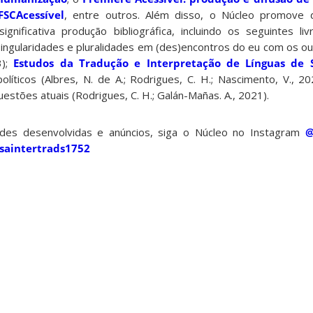
FSCAcessível
, entre outros. Além disso, o Núcleo promove 
gnificativa produção bibliográfica, incluindo os seguintes l
singularidades e pluralidades em (des)encontros do eu com os out
3);
Estudos da Tradução e Interpretação de Línguas de S
políticos (Albres, N. de A.; Rodrigues, C. H.; Nascimento, V., 2
questões atuais (Rodrigues, C. H.; Galán-Mañas. A., 2021).
ades desenvolvidas e anúncios, siga o Núcleo no Instagram
@
saintertrads1752