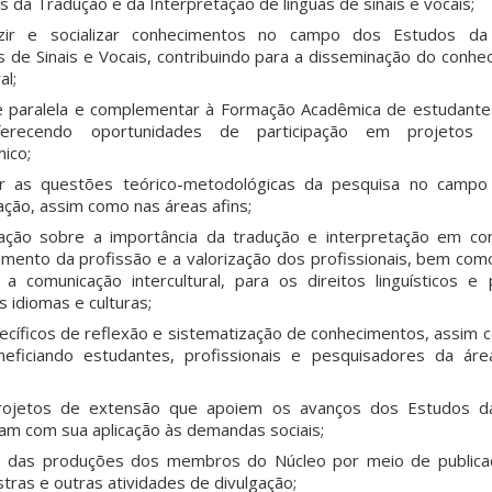
da Tradução e da Interpretação de línguas de sinais e vocais;
duzir e socializar conhecimentos no campo dos Estudos d
s de Sinais e Vocais, contribuindo para a disseminação do conhe
al;
de paralela e complementar à Formação Acadêmica de estudant
ferecendo oportunidades de participação em projetos
ico;
ar as questões teórico-metodológicas da pesquisa no camp
ação, assim como nas áreas afins;
ação sobre a importância da tradução e interpretação em con
mento da profissão e a valorização dos profissionais, bem co
 a comunicação intercultural, para os direitos linguísticos 
 idiomas e culturas;
cíficos de reflexão e sistematização de conhecimentos, assim
neficiando estudantes, profissionais e pesquisadores da ár
rojetos de extensão que apoiem os avanços dos Estudos d
uam com sua aplicação às demandas sociais;
ão das produções dos membros do Núcleo por meio de publica
stras e outras atividades de divulgação;