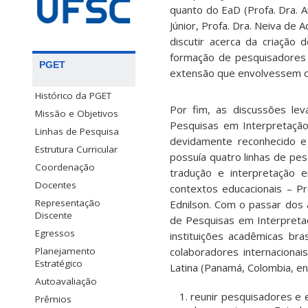
quanto do EaD (Profa. Dra. A
Júnior, Profa. Dra. Neiva de 
discutir acerca da criação
formação de pesquisadores 
PGET
extensão que envolvessem os
Histórico da PGET
Por fim, as discussões le
Missão e Objetivos
Pesquisas em Interpretação
Linhas de Pesquisa
devidamente reconhecido e c
Estrutura Curricular
possuía quatro linhas de pesq
Coordenação
tradução e interpretação e
Docentes
contextos educacionais – Pr
Representação
Ednilson. Com o passar dos 
Discente
de Pesquisas em Interpretaç
Egressos
instituições acadêmicas br
Planejamento
colaboradores internacionai
Estratégico
Latina (Panamá, Colombia, en
Autoavaliação
reunir pesquisadores e e
Prêmios