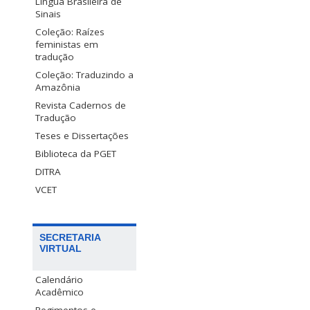
Língua Brasileira de
Sinais
Coleção: Raízes
feministas em
tradução
Coleção: Traduzindo a
Amazônia
Revista Cadernos de
Tradução
Teses e Dissertações
Biblioteca da PGET
DITRA
VCET
SECRETARIA
VIRTUAL
Calendário
Acadêmico