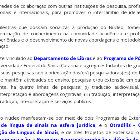
redes de colaboração com outras instituições de pesquisa, profi
ionais e internacionais, para promover o intercâmbio de ideia
alestras que possam socializar a produção do Núcleo, fome
isseminação de conhecimento na comunidade acadêmica e profi
periências e o desenvolvimento de novas abordagens e metodol
ação.
te vinculado ao
Departamento de Libras
e ao
Programa de P
versidade Federal de Santa Catarina e agrega estudantes de gr
uas pesquisas sob a orientação das(os) pesquisadoras(es) do Nú
ue mantêm atividades de ensino, pesquisa e/ou extensão em pa
nte, há quatro linhas de pesquisa: (i) tradução audiovisual
, interpretação e abordagens cognitivas; (iii) tradução, interpreta
radução, interpretação e serviços públicos.
do Núcleo manifestam-se por meio de dois Programas de Exte
de língua de sinais na esfera jurídica
, e o
Otradilis – 
ção de Línguas de Sinais
; e de três Projetos de Extensão: 
e humanização
; o
Première Acessível: produção e difusão d