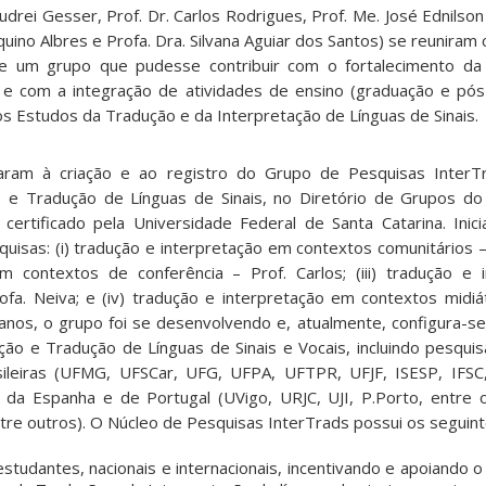
udrei Gesser, Prof. Dr. Carlos Rodrigues, Prof. Me. José Ednils
Aquino Albres e Profa. Dra. Silvana Aguiar dos Santos) se reuniram
 de um grupo que pudesse contribuir com o fortalecimento da
e com a integração de atividades de ensino (graduação e pós
 Estudos da Tradução e da Interpretação de Línguas de Sinais.
varam à criação e ao registro do Grupo de Pesquisas Inter
 e Tradução de Línguas de Sinais, no Diretório de Grupos do
ertificado pela Universidade Federal de Santa Catarina. Inic
uisas: (i) tradução e interpretação em contextos comunitários – Pr
m contextos de conferência – Prof. Carlos; (iii) tradução e
ofa. Neiva; e (iv) tradução e interpretação em contextos midiát
anos, o grupo foi se desenvolvendo e, atualmente, configura-
ão e Tradução de Línguas de Sinais e Vocais, incluindo pesqui
asileiras (UFMG, UFSCar, UFG, UFPA, UFTPR, UFJF, ISESP, IFSC
s da Espanha e de Portugal (UVigo, URJC, UJI, P.Porto, entre 
tre outros). O Núcleo de Pesquisas InterTrads possui os seguint
studantes, nacionais e internacionais, incentivando e apoiando