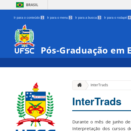
BRASIL
Ir para o conteúdo
1
Ir para o menu
2
Ir para a busca
3
Ir para o rodapé
4
Pós-Graduação em E
InterTrads
InterTrads
Durante o mês de junho de
Interpretação dos cursos de