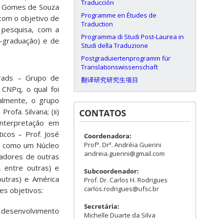
Traducción
on Gomes de Souza
Programme en Études de
 com o objetivo de
Traduction
 pesquisa, com a
Programma di Studi Post-Laurea in
-graduação) e de
Studi della Traduzione
Postgraduiertenprogramm für
Translationswissenschaft
Trads – Grupo de
翻译研究研究生项目
 CNPq, o qual foi
ialmente, o grupo
ofa. Silvana; (ii)
CONTATOS
 interpretação em
icos – Prof. José
Coordenadora:
Profª. Drª. Andréia Guerini
se como um Núcleo
andreia.guerini@gmail.com
sadores de outras
, entre outras) e
Subcoordenador:
outras) e América
Prof. Dr. Carlos H. Rodrigues
carlos.rodrigues@ufsc.br
es objetivos:
Secretária:
 o desenvolvimento
Michelle Duarte da Silva