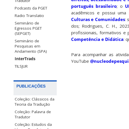
Tradutor
português brasileiro
; o
U
Podcasts da PGET
acadêmicos e possui uma si
Radio Translatio
Culturas e Comunidades
: 
Seminário de
dos; Rodrigues, C. H., 202
Egressos PGET
profissionais, formativos e 
(SEPGET)
Competência e Didática
: 
Seminário de
Pesquisas em
Andamento (SPA)
Para acompanhar as ativid
InterTrads
YouTube
@nucleodepesqui
TILSJUR
PUBLICAÇÕES
Coleção: Clássicos da
Teoria da Tradução
Coleção: Palavra de
Tradutor
Coleção: Estudos da