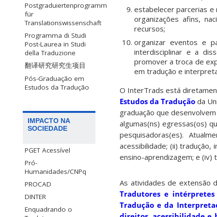
Postgraduiertenprogramm
estabelecer parcerias e 
für
organizações afins, nac
Translationswissenschaft
recursos;
Programma di Studi
organizar eventos e p
Post-Laurea in Studi
interdisciplinar e a d
della Traduzione
promover a troca de ex
翻译研究研究生项目
em tradução e interpret
Pós-Graduação em
Estudos da Tradução
O InterTrads está diretamen
Estudos da Tradução
da Uni
graduação que desenvolvem s
IMPACTO NA
algumas(ns) egressas(os) q
SOCIEDADE
pesquisadoras(es). Atualme
acessibilidade; (ii) tradução
PGET Acessível
ensino-aprendizagem; e (iv) t
Pró-
Humanidades/CNPq
As atividades de extensão 
PROCAD
Tradutores e intérpretes 
DINTER
Tradução e da Interpreta
Enquadrando o
direitos, acessibilidade 