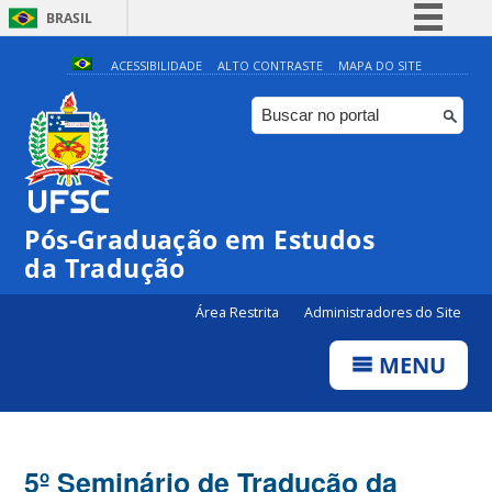
BRASIL
Simplifique!
ACESSIBILIDADE
ALTO CONTRASTE
MAPA DO SITE
Comunica BR
Participe
Acesso à informação
Legislação
Pós-Graduação em Estudos
Canais
da Tradução
Área Restrita
Administradores do Site
MENU
5º Seminário de Tradução da