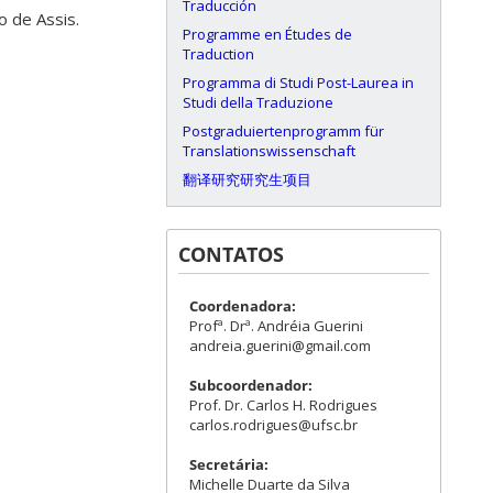
Traducción
o de Assis.
Programme en Études de
Traduction
Programma di Studi Post-Laurea in
Studi della Traduzione
Postgraduiertenprogramm für
Translationswissenschaft
翻译研究研究生项目
CONTATOS
Coordenadora:
Profª. Drª. Andréia Guerini
andreia.guerini@gmail.com
Subcoordenador:
Prof. Dr. Carlos H. Rodrigues
carlos.rodrigues@ufsc.br
Secretária:
Michelle Duarte da Silva