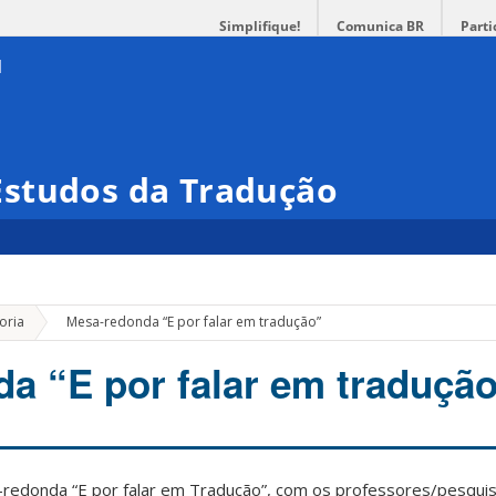
Simplifique!
Comunica BR
Parti
studos da Tradução
»
oria
Mesa-redonda “E por falar em tradução”
a “E por falar em traduçã
redonda “E por falar em Tradução”, com os professores/pesquis