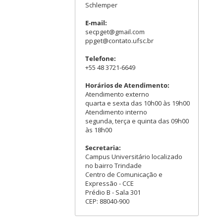
Schlemper
E-mail:
secpget@gmail.com
ppget@contato.ufsc.br
Telefone:
+55 48 3721-6649
Horários de Atendimento:
Atendimento externo
quarta e sexta das 10h00 às 19h00
Atendimento interno
segunda, terça e quinta das 09h00
às 18h00
Secretaria:
Campus Universitário localizado
no bairro Trindade
Centro de Comunicação e
Expressão - CCE
Prédio B - Sala 301
CEP: 88040-900