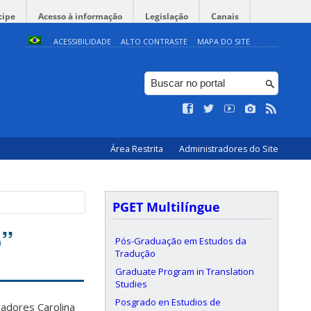
cipe
Acesso à informação
Legislação
Canais
ACESSIBILIDADE
ALTO CONTRASTE
MAPA DO SITE
Área Restrita
Administradores do Site
PGET Multilíngue
o”
Pós-Graduação em Estudos da
Tradução
Graduate Program in Translation
Studies
Posgrado en Estudios de
adores Carolina