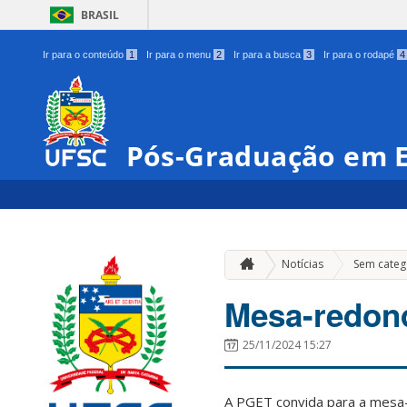
BRASIL
Ir para o conteúdo
1
Ir para o menu
2
Ir para a busca
3
Ir para o rodapé
4
Pós-Graduação em E
Notícias
Sem categ
Mesa-redond
25/11/2024 15:27
A PGET convida para a mesa-