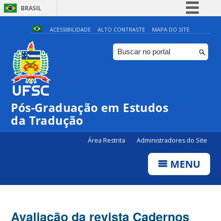
BRASIL
Simplifique!
ACESSIBILIDADE
ALTO CONTRASTE
MAPA DO SITE
Comunica BR
Participe
Acesso à informação
Legislação
Pós-Graduação em Estudos
Canais
da Tradução
Área Restrita
Administradores do Site
MENU
Avaliação da revista Cadernos