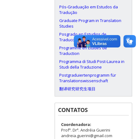
Pós-Graduação em Estudos da
Tradução
Graduate Program in Translation
Studies
Posgrado en Estudios de
Traducción
Programme en Études de
Traduction
Programma di Studi Post-Laurea in
Studi della Traduzione
Postgraduiertenprogramm für
Translationswissenschaft
翻译研究研究生项目
CONTATOS
Coordenadora:
Profª. Drª. Andréia Guerini
andreia.guerini@gmail.com