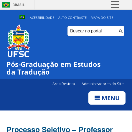
BRASIL
Simplifique!
ACESSIBILIDADE
ALTO CONTRASTE
MAPA DO SITE
Comunica BR
Participe
Acesso à informação
Legislação
Pós-Graduação em Estudos
Canais
da Tradução
Área Restrita
Administradores do Site
MENU
Processo Seletivo – Professor