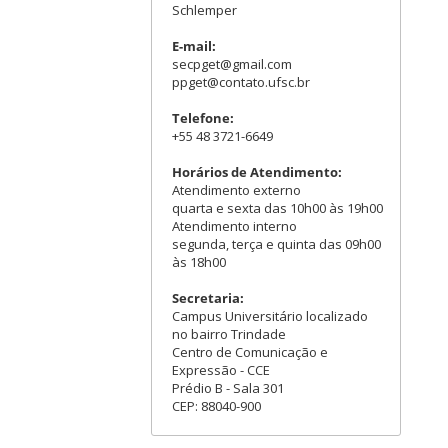
Schlemper
E-mail:
secpget@gmail.com
ppget@contato.ufsc.br
Telefone:
+55 48 3721-6649
Horários de Atendimento:
Atendimento externo
quarta e sexta das 10h00 às 19h00
Atendimento interno
segunda, terça e quinta das 09h00
às 18h00
Secretaria:
Campus Universitário localizado
no bairro Trindade
Centro de Comunicação e
Expressão - CCE
Prédio B - Sala 301
CEP: 88040-900