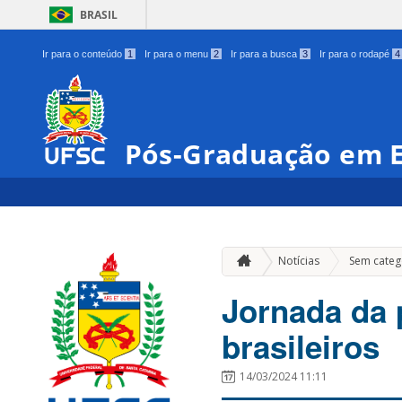
BRASIL
Ir para o conteúdo
1
Ir para o menu
2
Ir para a busca
3
Ir para o rodapé
4
Pós-Graduação em E
Notícias
Sem categ
Jornada da p
brasileiros
14/03/2024 11:11