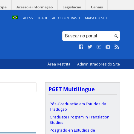
cipe
Acesso à informação
Legislação
Canais
ACESSIBILIDADE
ALTO CONTRASTE
MAPA DO SITE
Área Restrita
Administradores do Site
PGET Multilíngue
r
Pós-Graduação em Estudos da
Tradução
Graduate Program in Translation
Studies
Posgrado en Estudios de