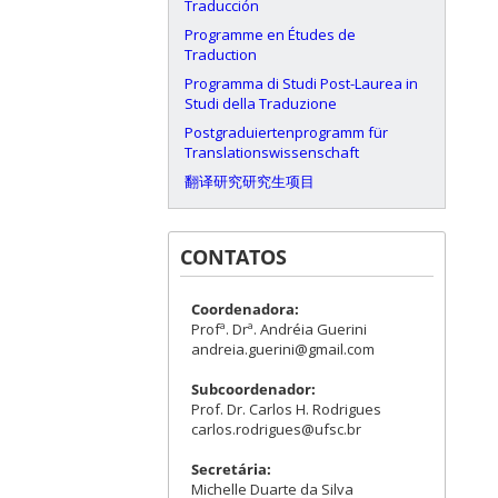
Traducción
Programme en Études de
Traduction
Programma di Studi Post-Laurea in
Studi della Traduzione
Postgraduiertenprogramm für
Translationswissenschaft
翻译研究研究生项目
CONTATOS
Coordenadora:
Profª. Drª. Andréia Guerini
andreia.guerini@gmail.com
Subcoordenador:
Prof. Dr. Carlos H. Rodrigues
carlos.rodrigues@ufsc.br
Secretária:
Michelle Duarte da Silva