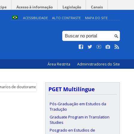
cipe
Acesso à informação
Legislação
Canais
ACESSIBILIDADE
ALTO CONTRASTE
MAPA DO SITE
Área Restrita
Administradores do Site
narios de doutoramento para as teses lidas na Universidade de Vigo no curs
PGET Multilíngue
Pós-Graduação em Estudos da
Tradução
Graduate Program in Translation
Studies
Posgrado en Estudios de