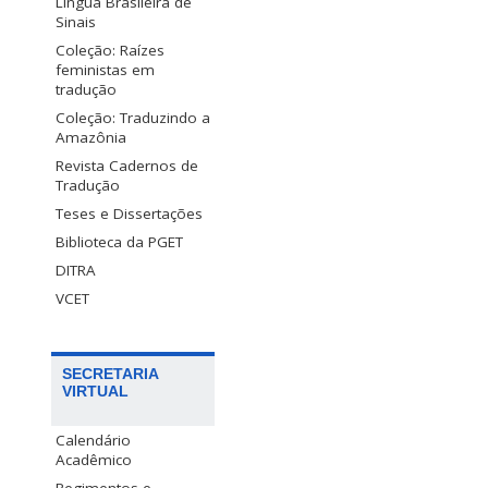
Língua Brasileira de
Sinais
Coleção: Raízes
feministas em
tradução
Coleção: Traduzindo a
Amazônia
Revista Cadernos de
Tradução
Teses e Dissertações
Biblioteca da PGET
DITRA
VCET
SECRETARIA
VIRTUAL
Calendário
Acadêmico