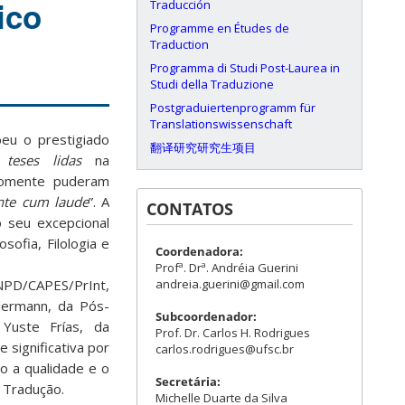
ico
Traducción
Programme en Études de
Traduction
Programma di Studi Post-Laurea in
Studi della Traduzione
Postgraduiertenprogramm für
Translationswissenschaft
eu o prestigiado
翻译研究研究生项目
teses lidas
na
Somente puderam
nte cum laude
”. A
CONTATOS
 seu excepcional
ofia, Filologia e
Coordenadora:
Profª. Drª. Andréia Guerini
andreia.guerini@gmail.com
NPD/CAPES/PrInt,
dermann, da Pós-
Subcoordenador:
Yuste Frías, da
Prof. Dr. Carlos H. Rodrigues
 significativa por
carlos.rodrigues@ufsc.br
o a qualidade e o
Secretária:
 Tradução.
Michelle Duarte da Silva