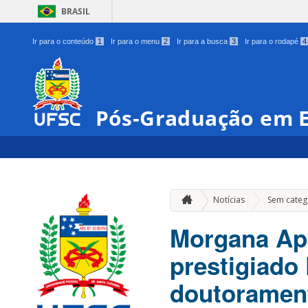
BRASIL
Ir para o conteúdo
1
Ir para o menu
2
Ir para a busca
3
Ir para o rodapé
4
Pós-Graduação em E
Notícias
Sem categ
Morgana Ap
prestigiado
doutorament