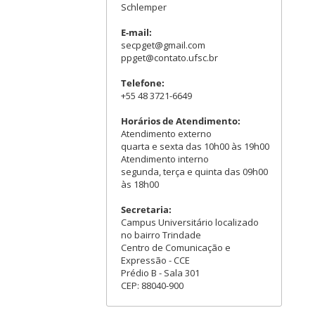
Schlemper
E-mail:
secpget@gmail.com
ppget@contato.ufsc.br
Telefone:
+55 48 3721-6649
Horários de Atendimento:
Atendimento externo
quarta e sexta das 10h00 às 19h00
Atendimento interno
segunda, terça e quinta das 09h00
às 18h00
Secretaria:
Campus Universitário localizado
no bairro Trindade
Centro de Comunicação e
Expressão - CCE
Prédio B - Sala 301
CEP: 88040-900