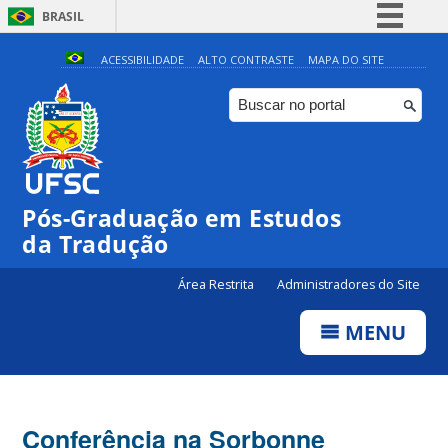
BRASIL
Simplifique!
ACESSIBILIDADE
ALTO CONTRASTE
MAPA DO SITE
Comunica BR
Participe
Acesso à informação
Legislação
Pós-Graduação em Estudos
Canais
da Tradução
Área Restrita
Administradores do Site
MENU
Conferência na Sorbonne