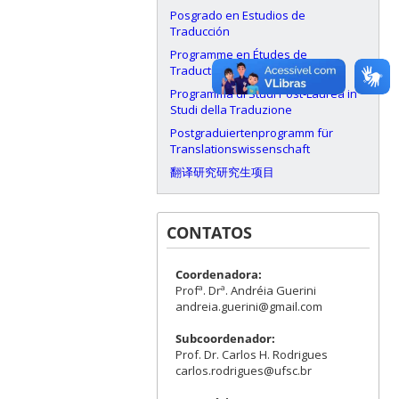
Posgrado en Estudios de
Traducción
Programme en Études de
Traduction
Programma di Studi Post-Laurea in
Studi della Traduzione
Postgraduiertenprogramm für
Translationswissenschaft
翻译研究研究生项目
CONTATOS
Coordenadora:
Profª. Drª. Andréia Guerini
andreia.guerini@gmail.com
Subcoordenador:
Prof. Dr. Carlos H. Rodrigues
carlos.rodrigues@ufsc.br