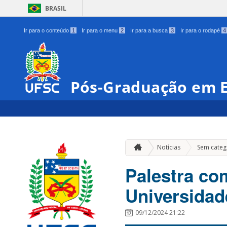
BRASIL
Ir para o conteúdo
1
Ir para o menu
2
Ir para a busca
3
Ir para o rodapé
4
Pós-Graduação em E
Notícias
Sem categ
Palestra co
Universidad
09/12/2024 21:22