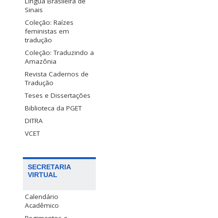
Língua Brasileira de
Sinais
Coleção: Raízes
feministas em
tradução
Coleção: Traduzindo a
Amazônia
Revista Cadernos de
Tradução
Teses e Dissertações
Biblioteca da PGET
DITRA
VCET
SECRETARIA
VIRTUAL
Calendário
Acadêmico