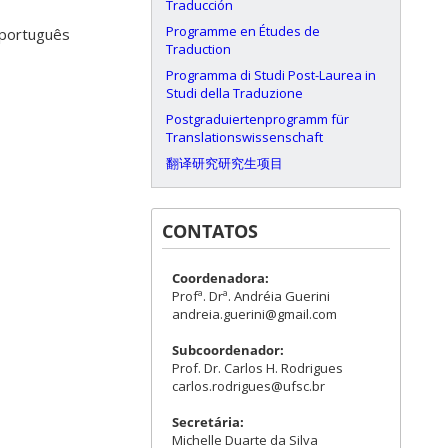
Traducción
Programme en Études de
a português
Traduction
Programma di Studi Post-Laurea in
Studi della Traduzione
Postgraduiertenprogramm für
Translationswissenschaft
翻译研究研究生项目
CONTATOS
Coordenadora:
Profª. Drª. Andréia Guerini
andreia.guerini@gmail.com
Subcoordenador:
Prof. Dr. Carlos H. Rodrigues
carlos.rodrigues@ufsc.br
Secretária:
Michelle Duarte da Silva