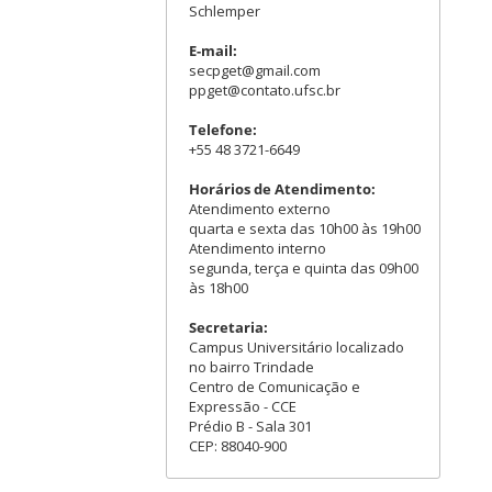
Schlemper
E-mail:
secpget@gmail.com
ppget@contato.ufsc.br
Telefone:
+55 48 3721-6649
Horários de Atendimento:
Atendimento externo
quarta e sexta das 10h00 às 19h00
Atendimento interno
segunda, terça e quinta das 09h00
às 18h00
Secretaria:
Campus Universitário localizado
no bairro Trindade
Centro de Comunicação e
Expressão - CCE
Prédio B - Sala 301
CEP: 88040-900