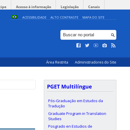
cipe
Acesso à informação
Legislação
Canais
ACESSIBILIDADE
ALTO CONTRASTE
MAPA DO SITE
Área Restrita
Administradores do Site
PGET Multilíngue
Pós-Graduação em Estudos da
Tradução
Graduate Program in Translation
Studies
Posgrado en Estudios de